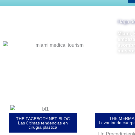
Haga de
Miami, 
empezar
asombr
museos 
THE MERMAI
THE FACEBODY.NET BLOG
Levantando cuerpos
Las últimas tendencias en
cirugía plástica
Un Procedimient