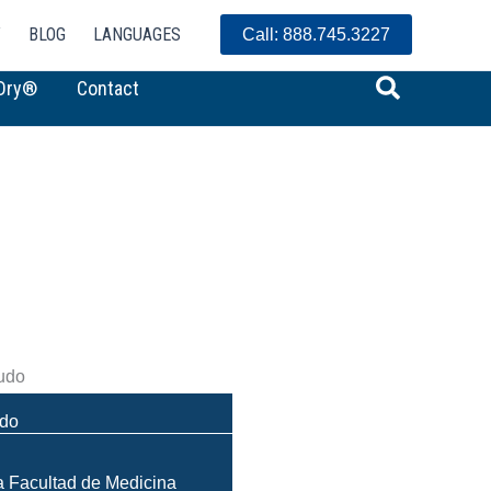
Y
BLOG
LANGUAGES
Call: 888.745.3227
Search
Dry®
Contact
udo
a Facultad de Medicina