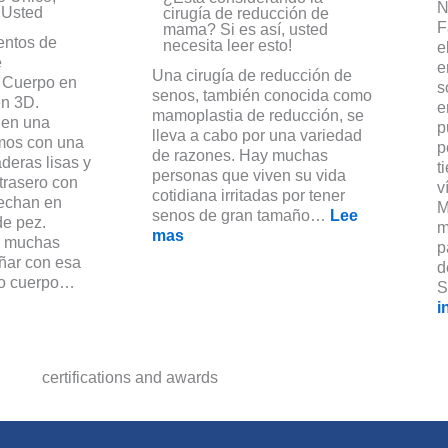
N
 Usted
cirugía de reducción de
F
mama? Si es así, usted
entos de
necesita leer esto!
e
e
e
Una cirugía de reducción de
 Cuerpo en
s
senos, también conocida como
n 3D.
e
mamoplastia de reducción, se
 en una
p
lleva a cabo por una variedad
amos con una
p
de razones. Hay muchas
deras lisas y
t
personas que viven su vida
trasero con
v
cotidiana irritadas por tener
rechan en
M
senos de gran tamaño…
Lee
de pez.
m
mas
ue muchas
p
ñar con esa
d
pio cuerpo…
S
i