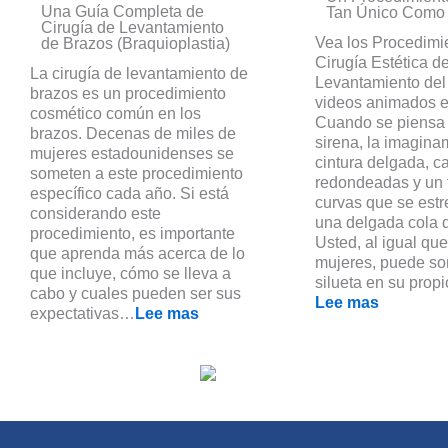
Una Guía Completa de
Tan Único Como
Cirugía de Levantamiento
Vea los Procedimi
de Brazos (Braquioplastia)
Cirugía Estética d
La cirugía de levantamiento de
Levantamiento del
brazos es un procedimiento
videos animados e
cosmético común en los
Cuando se piensa
brazos. Decenas de miles de
sirena, la imagin
mujeres estadounidenses se
cintura delgada, ca
someten a este procedimiento
redondeadas y un 
específico cada año. Si está
curvas que se est
considerando este
una delgada cola 
procedimiento, es importante
Usted, al igual q
que aprenda más acerca de lo
mujeres, puede so
que incluye, cómo se lleva a
silueta en su pro
cabo y cuales pueden ser sus
Lee mas
expectativas…
Lee mas