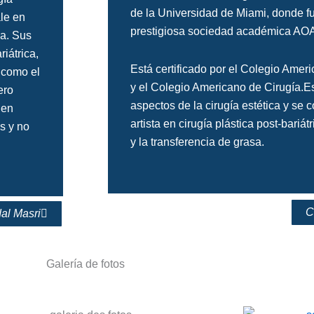
de la Universidad de Miami, donde f
le en
prestigiosa sociedad académica AO
va. Sus
riátrica,
Está certificado por el Colegio Amer
 como el
y el Colegio Americano de Cirugía.Es
ero
aspectos de la cirugía estética y se
 en
artista en cirugía plástica post-bariát
s y no
y la transferencia de grasa.
C
al Masri
Galería de fotos