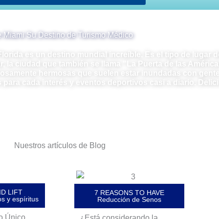
 Miami Su Destino de Turismo Médico
Florida es un destino mundial increíble. Es el tipo de lugar
, la ciudad que también se llama "La Puerta de las América
osamente hermosas que suelen estar inundadas con gente
para cada interés y eventos deportivos casi a diario. Delic
Nuestros artículos de Blog
D LIFT
7 REASONS TO HAVE
 y espíritus
Reducción de Senos
o Único,
¿Está considerando la