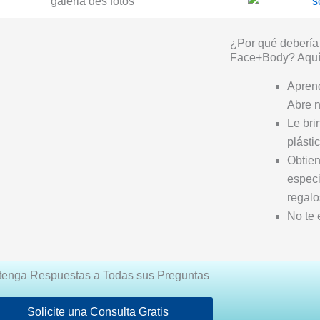
¿Por qué debería 
Face+Body? Aquí 
Apren
Abre n
Le bri
plásti
Obtien
especi
regalo
No te
tenga Respuestas a Todas sus Preguntas
Solicite una Consulta Gratis