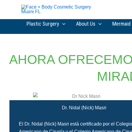
Skip
to
content
Plastic Surgery
About Us
Mermaid 
AHORA OFRECEMO
MIRA
Dr. Nidal (Nick) Masri
El Dr. Nidal (Nick) Masri está certificado por el Colegi
Americano de Cirugía y el Colegio Americano de Ciru