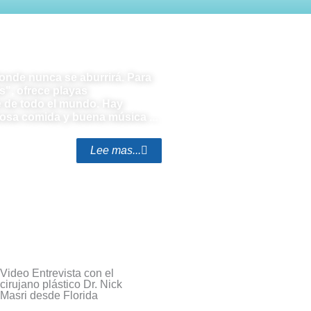
 donde nunca se aburrirá. Para
s", ofrece playas
 de todo el mundo. Hay
iosa comida y buena música ...
Lee mas...
Video Entrevista con el
cirujano plástico Dr. Nick
Masri desde Florida